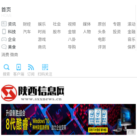
首页
HOME
资讯
财经
娱乐
社会
视频
媒体
原创
专题
滚动
科技
汽车
时尚
股市
金银
人物
头条
投资
金融
企业
游戏
八卦
电影
音乐
美食
商讯
导购
评测
保养
消费
微商
搜索
客户端
订阅
扫码关注
广告