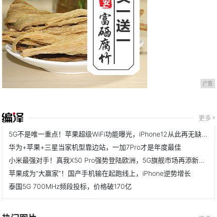
广告
更多
5G不是唯一重点！苹果超级WiFi功能曝光，iPhone12从此再无缺点
华为+苹果+三星当家机型靠边站，一加7Pro才是年度最佳
小米最强对手！真我X50 Pro强势登陆欧洲，5G旗舰市场再添新标杆
苹果成为“大赢家”！国产手机输在起跑线上，iPhone逆势增长
泰国5G 700MHz频段投标，价格破170亿