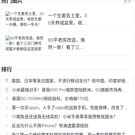
热门图片
更多
一个生姜丢土里，3
0天养成盆景，收获
生姜
60平老房改造，焕
然一新！看了三次
门牌号
排行
美国、日本等发达国家，不流行移动支付？但中国、印度却很流行？
小米最强对手！真我X50 Pro强势登陆欧洲，5G旗舰市场再添新标杆
泰国5G 700MHz频段投标，价格破170亿
第一次买oppo，入手了oppo的这款手机，性能很棒，改变了我的看法
12期免息还送真无线耳机！小米手表尊享版预售就跳水？
反派为什么不用iPhone？导演透露潜规则
浙江第一个被哈佛本科提前录取的学霸，高一拿的竞赛奖帮了大忙