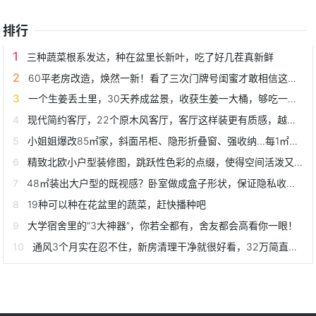
排行
三种蔬菜根系发达，种在盆里长新叶，吃了好几茬真新鲜
60平老房改造，焕然一新！看了三次门牌号闺蜜才敢相信这是我家
一个生姜丢土里，30天养成盆景，收获生姜一大桶，够吃一冬天！
现代简约客厅，22个原木风客厅，客厅这样装更有质感，越看越温馨
小姐姐爆改85㎡家，斜面吊柜、隐形折叠窗、强收纳...每1㎡是亮点
精致北欧小户型装修图，跳跃性色彩的点缀，使得空间活泼又和谐
48㎡装出大户型的既视感？卧室做成盒子形状，保证隐私收纳自如
19种可以种在花盆里的蔬菜，赶快播种吧
大学宿舍里的“3大神器”，你若全都有，舍友都会高看你一眼！
通风3个月实在忍不住，新房清理干净就很好看，32万简直太值了