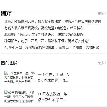
更多
漂亮北欧新房刚入住，15万就全部搞定，被邻居当样板房模仿装修
有钱人装饰墙壁真高级，高级靛蓝+幽粉色，超显档次
北京68㎡小两居，靠2个收纳诀窍，住出130㎡既视感
种菜阳台，吃了一茬又一茬，蹭蹭长不停，简单好养好吃！
40平小户型，冷暖相宜的色调搭配，装饰出一个知性、优雅的家
热门图片
更多
一个生姜丢土里，3
0天养成盆景，收获
生姜
60平老房改造，焕
然一新！看了三次
门牌号