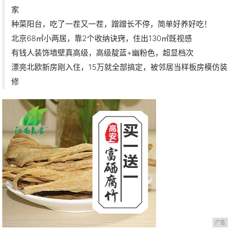
家
种菜阳台，吃了一茬又一茬，蹭蹭长不停，简单好养好吃！
北京68㎡小两居，靠2个收纳诀窍，住出130㎡既视感
有钱人装饰墙壁真高级，高级靛蓝+幽粉色，超显档次
漂亮北欧新房刚入住，15万就全部搞定，被邻居当样板房模仿装
修
广告