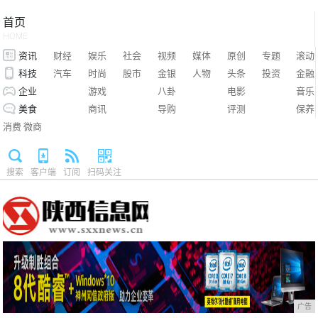
首页
HOME
资讯
财经
娱乐
社会
视频
媒体
原创
专题
滚动
科技
汽车
时尚
股市
金银
人物
头条
投资
金融
企业
游戏
八卦
电影
音乐
美食
商讯
导购
评测
保养
消费
微商
搜索
客户端
订阅
扫码关注
广告