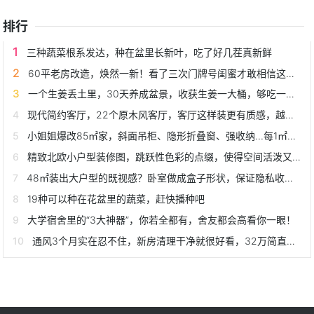
排行
三种蔬菜根系发达，种在盆里长新叶，吃了好几茬真新鲜
60平老房改造，焕然一新！看了三次门牌号闺蜜才敢相信这是我家
一个生姜丢土里，30天养成盆景，收获生姜一大桶，够吃一冬天！
现代简约客厅，22个原木风客厅，客厅这样装更有质感，越看越温馨
小姐姐爆改85㎡家，斜面吊柜、隐形折叠窗、强收纳...每1㎡是亮点
精致北欧小户型装修图，跳跃性色彩的点缀，使得空间活泼又和谐
48㎡装出大户型的既视感？卧室做成盒子形状，保证隐私收纳自如
19种可以种在花盆里的蔬菜，赶快播种吧
大学宿舍里的“3大神器”，你若全都有，舍友都会高看你一眼！
通风3个月实在忍不住，新房清理干净就很好看，32万简直太值了