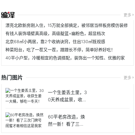
更多
漂亮北欧新房刚入住，15万就全部搞定，被邻居当样板房模仿装修
有钱人装饰墙壁真高级，高级靛蓝+幽粉色，超显档次
北京68㎡小两居，靠2个收纳诀窍，住出130㎡既视感
种菜阳台，吃了一茬又一茬，蹭蹭长不停，简单好养好吃！
40平小户型，冷暖相宜的色调搭配，装饰出一个知性、优雅的家
热门图片
更多
一个生姜丢土里，3
0天养成盆景，收获
生姜
60平老房改造，焕
然一新！看了三次
门牌号