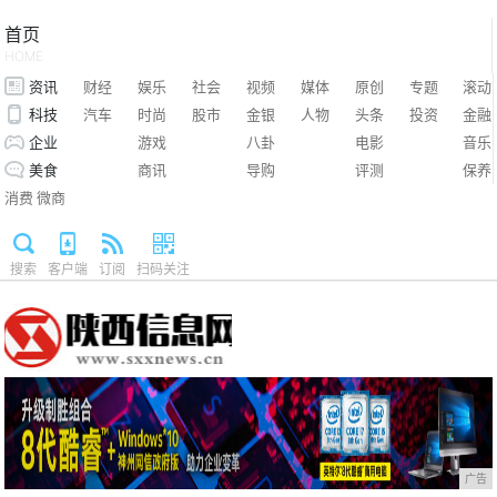
首页
HOME
资讯
财经
娱乐
社会
视频
媒体
原创
专题
滚动
科技
汽车
时尚
股市
金银
人物
头条
投资
金融
企业
游戏
八卦
电影
音乐
美食
商讯
导购
评测
保养
消费
微商
搜索
客户端
订阅
扫码关注
广告