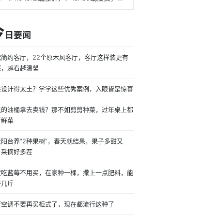
今
日要闻
代简约客厅，22个原木风客厅，客厅这样装更有
感，越看越温馨
关设计得太土？学学这些优秀案例，入眼皆是惊喜
里的油桶拿去卖钱？那不如剪剪种菜，过年桌上都
新鲜菜
天阳台养“2种果树”，春天就结果，果子多甜又
，采摘好多茬
欢吃蓝莓不用买，在家种一棵，撒上一点肥料，能
好几斤
厅空调不要再买柜式了，现在都流行这种了