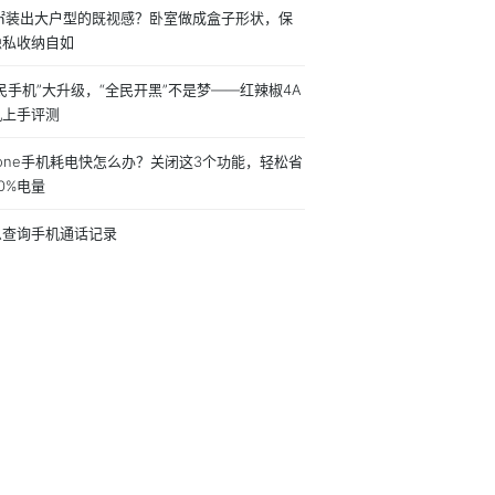
8㎡装出大户型的既视感？卧室做成盒子形状，保
隐私收纳自如
民手机”大升级，“全民开黑”不是梦——红辣椒4A
机上手评测
hone手机耗电快怎么办？关闭这3个功能，轻松省
0%电量
么查询手机通话记录