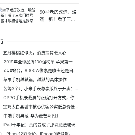
生姜
60平老房改造，焕
然一新！看了三次
门牌号
行
五月樱桃红似火，消费扶贫暖人心
2019年全球品牌100强榜单 苹果第一华为上榜
邓超站台，8000W像素是噱头还是自信？酷比koobee F1手机开箱
苹果手机越狱篇，越狱的具体操作
苦等3个月 小米手表尊享版终于开卖：送399元耳机
OPPO手机录截屏的正确打开方式，你知道几种？
宝鸡太白县城市核心优客公寓低总价低门槛成就您多种生活选择！
中端手机典范-华为麦芒4评测
iPad十年记：真的变成了那块魔法玻璃了吗？
iPhone12或涨价，iPhone9或没货，苹果今年有点难