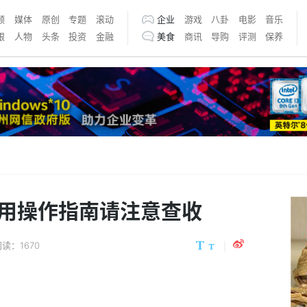
频
媒体
原创
专题
滚动
企业
游戏
八卦
电影
音乐
银
人物
头条
投资
金融
美食
商讯
导购
评测
保养
手使用操作指南请注意查收
读：1670