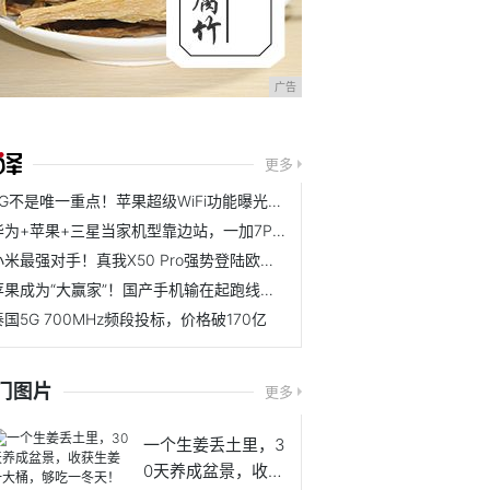
广告
更多
5G不是唯一重点！苹果超级WiFi功能曝光，iPhone12从此再无缺点
华为+苹果+三星当家机型靠边站，一加7Pro才是年度最佳
小米最强对手！真我X50 Pro强势登陆欧洲，5G旗舰市场再添新标杆
苹果成为“大赢家”！国产手机输在起跑线上，iPhone逆势增长
泰国5G 700MHz频段投标，价格破170亿
门图片
更多
一个生姜丢土里，3
0天养成盆景，收获