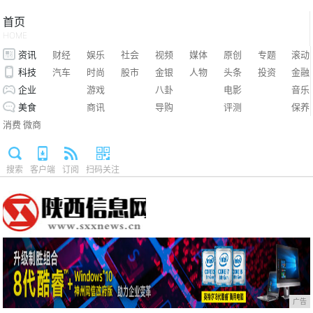
首页
HOME
资讯
财经
娱乐
社会
视频
媒体
原创
专题
滚动
科技
汽车
时尚
股市
金银
人物
头条
投资
金融
企业
游戏
八卦
电影
音乐
美食
商讯
导购
评测
保养
消费
微商
搜索
客户端
订阅
扫码关注
广告