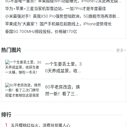
5G不是唯一重点！苹果超级WiFi功能曝光，iPhone12从此再无缺点
华为+苹果+三星当家机型靠边站，一加7Pro才是年度最佳
小米最强对手！真我X50 Pro强势登陆欧洲，5G旗舰市场再添新标杆
苹果成为“大赢家”！国产手机输在起跑线上，iPhone逆势增长
泰国5G 700MHz频段投标，价格破170亿
热门图片
更多
一个生姜丢土里，3
0天养成盆景，收获
生姜
60平老房改造，焕
然一新！看了三次
门牌号
排行
五月樱桃红似火，消费扶贫暖人心