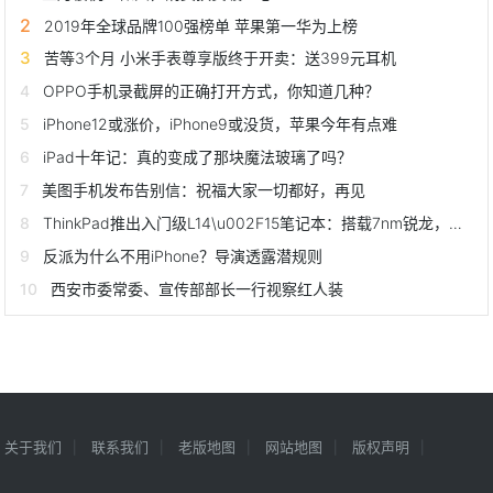
2019年全球品牌100强榜单 苹果第一华为上榜
苦等3个月 小米手表尊享版终于开卖：送399元耳机
OPPO手机录截屏的正确打开方式，你知道几种？
iPhone12或涨价，iPhone9或没货，苹果今年有点难
iPad十年记：真的变成了那块魔法玻璃了吗？
美图手机发布告别信：祝福大家一切都好，再见
ThinkPad推出入门级L14\u002F15笔记本：搭载7nm锐龙，约4600元起
反派为什么不用iPhone？导演透露潜规则
西安市委常委、宣传部部长一行视察红人装
关于我们
联系我们
老版地图
网站地图
版权声明