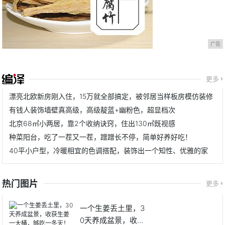
广告
更多
漂亮北欧新房刚入住，15万就全部搞定，被邻居当样板房模仿装修
有钱人装饰墙壁真高级，高级靛蓝+幽粉色，超显档次
北京68㎡小两居，靠2个收纳诀窍，住出130㎡既视感
种菜阳台，吃了一茬又一茬，蹭蹭长不停，简单好养好吃！
40平小户型，冷暖相宜的色调搭配，装饰出一个知性、优雅的家
热门图片
更多
一个生姜丢土里，3
0天养成盆景，收获