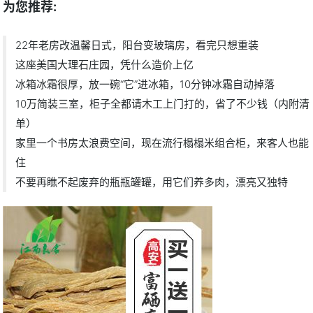
为您推荐:
22年老房改温馨日式，阳台变玻璃房，看完只想重装
这座美国大理石庄园，凭什么造价上亿
冰箱冰霜很厚，放一碗“它”进冰箱，10分钟冰霜自动掉落
10万简装三室，柜子全都请木工上门打的，省了不少钱（内附清
单）
家里一个书房太浪费空间，现在流行榻榻米组合柜，来客人也能
住
不要再瞧不起废弃的瓶瓶罐罐，用它们养多肉，漂亮又独特