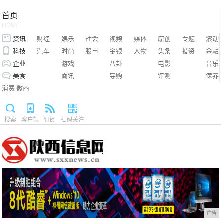
首页
HOME
资讯
财经
娱乐
社会
视频
媒体
原创
专题
滚动
科技
汽车
时尚
股市
金银
人物
头条
投资
金融
企业
游戏
八卦
电影
音乐
美食
商讯
导购
评测
保养
消费
微商
搜索
客户端
订阅
扫码关注
广告