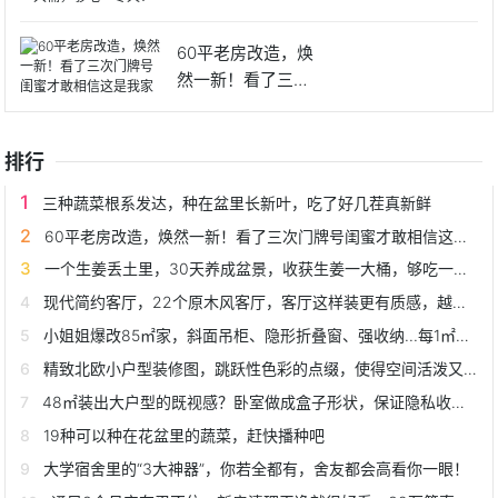
生姜
60平老房改造，焕
然一新！看了三次
门牌号
排行
三种蔬菜根系发达，种在盆里长新叶，吃了好几茬真新鲜
60平老房改造，焕然一新！看了三次门牌号闺蜜才敢相信这是我家
一个生姜丢土里，30天养成盆景，收获生姜一大桶，够吃一冬天！
现代简约客厅，22个原木风客厅，客厅这样装更有质感，越看越温馨
小姐姐爆改85㎡家，斜面吊柜、隐形折叠窗、强收纳...每1㎡是亮点
精致北欧小户型装修图，跳跃性色彩的点缀，使得空间活泼又和谐
48㎡装出大户型的既视感？卧室做成盒子形状，保证隐私收纳自如
19种可以种在花盆里的蔬菜，赶快播种吧
大学宿舍里的“3大神器”，你若全都有，舍友都会高看你一眼！