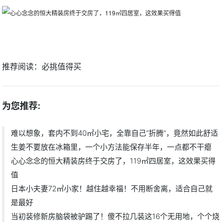
推荐阅读：
必挑值得买
为您推荐:
难以想象，套内不到40㎡小宅，全靠自己“折腾”，竟然如此舒适
生姜不要放在冰箱里，一个小方法能保存半年，一点都不干瘪
心心念念的恒大精装房终于交房了，119㎡四居室，这效果买得
值
日本小夫妻72㎡小家！越住越幸福！不用断舍离，适合自己就
是最好
当初装修新房脑袋被驴踢了！傻不拉几装这16个无用地，个个烧