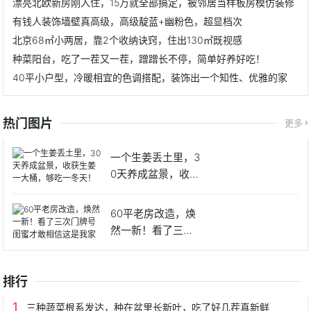
漂亮北欧新房刚入住，15万就全部搞定，被邻居当样板房模仿装修
有钱人装饰墙壁真高级，高级靛蓝+幽粉色，超显档次
北京68㎡小两居，靠2个收纳诀窍，住出130㎡既视感
种菜阳台，吃了一茬又一茬，蹭蹭长不停，简单好养好吃！
40平小户型，冷暖相宜的色调搭配，装饰出一个知性、优雅的家
热门图片
更多
一个生姜丢土里，3
0天养成盆景，收获
生姜
60平老房改造，焕
然一新！看了三次
门牌号
排行
三种蔬菜根系发达，种在盆里长新叶，吃了好几茬真新鲜