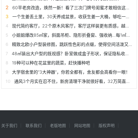
60平老房改造，焕然一新！看了三次门牌号闺蜜才敢相信这是我家
一个生姜丢土里，30天养成盆景，收获生姜一大桶，够吃一冬天！
现代简约客厅，22个原木风客厅，客厅这样装更有质感，越看越温馨
小姐姐爆改85㎡家，斜面吊柜、隐形折叠窗、强收纳...每1㎡是亮点
精致北欧小户型装修图，跳跃性色彩的点缀，使得空间活泼又和谐
48㎡装出大户型的既视感？卧室做成盒子形状，保证隐私收纳自如
19种可以种在花盆里的蔬菜，赶快播种吧
大学宿舍里的“3大神器”，你若全都有，舍友都会高看你一眼！
通风3个月实在忍不住，新房清理干净就很好看，32万简直太值了
关于我们
联系我们
老版地图
网站地图
版权声明