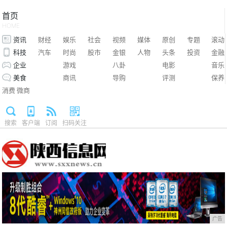
首页
HOME
资讯
财经
娱乐
社会
视频
媒体
原创
专题
滚动
科技
汽车
时尚
股市
金银
人物
头条
投资
金融
企业
游戏
八卦
电影
音乐
美食
商讯
导购
评测
保养
消费
微商
搜索
客户端
订阅
扫码关注
广告