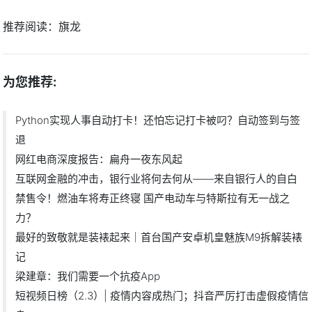
推荐阅读：
旗龙
为您推荐:
Python实现人事自动打卡！还怕忘记打卡被叼？自动签到与签
退
网红电商深度报告：扁舟一夜东风起
互联网金融的冲击，银行业将何去何从——来自银行人的自白
禁售令！燃油车将寿正终寝 国产电动车与特斯拉有无一战之
力？
最好的致敬就是装裱起来｜首台国产安卓机皇魅族M9拆解装裱
记
梁建章：我们需要一个抗疫App
短视频日榜（2.3）| 疫情内容成热门；抖音严厉打击虚假疫情信