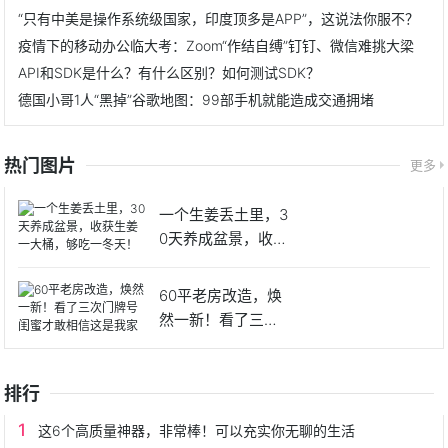
“只有中美是操作系统级国家，印度顶多是APP”，这说法你服不？
疫情下的移动办公临大考：Zoom“作结自缚”钉钉、微信难挑大梁
API和SDK是什么？有什么区别？如何测试SDK？
德国小哥1人“黑掉”谷歌地图：99部手机就能造成交通拥堵
热门图片
更多
一个生姜丢土里，3
0天养成盆景，收获
生姜
60平老房改造，焕
然一新！看了三次
门牌号
排行
这6个高质量神器，非常棒！可以充实你无聊的生活