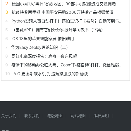
德国小哥1人“黑掉”谷歌地图：99部手机就能造成交通拥堵
抗疫扶贫两手抓 中国平安采购2000万扶贫产品捐赠武汉
Python实现人事自动打卡！还怕忘记打卡被叼？自动签到与签退
（宝藏APP）拥有它们分分钟提升学习效率（下集）
iOS 13里的苹果智能家居 依旧难用
华为EasyDeploy理论知识（二）
网红电商深度报告：扁舟一夜东风起
疫情下的移动办公临大考：Zoom“作结自缚”钉钉、微信难挑大梁
A.O.史密斯软水机 打造娇嫩肌肤的新秘诀
关于我们
联系我们
老版地图
网站地图
版权声明