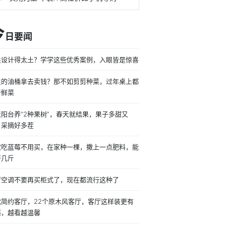
今
日要闻
关设计得太土？学学这些优秀案例，入眼皆是惊喜
里的油桶拿去卖钱？那不如剪剪种菜，过年桌上都
新鲜菜
天阳台养“2种果树”，春天就结果，果子多甜又
，采摘好多茬
欢吃蓝莓不用买，在家种一棵，撒上一点肥料，能
好几斤
厅空调不要再买柜式了，现在都流行这种了
代简约客厅，22个原木风客厅，客厅这样装更有
感，越看越温馨