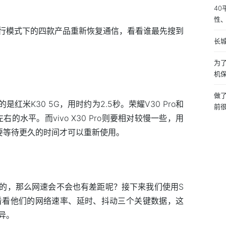
4
性
行模式下的四款产品重新恢复通信，看看谁最先搜到
长
为
机
做
米K30 5G，用时约为2.5秒。荣耀V30 Pro和
前
秒左右的水平。而vivo X30 Pro则要相对较慢一些，用
要等待更久的时间才可以重新使用。
的，那么网速会不会也有差距呢？接下来我们使用S
比，看看他们的网络速率、延时、抖动三个关键数据，这
异。