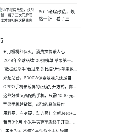
生姜
60平老房改造，焕
然一新！看了三次
门牌号
行
五月樱桃红似火，消费扶贫暖人心
2019年全球品牌100强榜单 苹果第一华为上榜
“数据线杀手”看过来 对比告诉你苹果数据线该选谁
邓超站台，8000W像素是噱头还是自信？酷比koobee F1手机开箱
OPPO手机录截屏的正确打开方式，你知道几种？
这些好看又高配的手机，只需 1000 元左右就可以买到
苹果手机越狱篇，越狱的具体操作
用料足，车身硬，动力强！全新Jeep+指南者正是你想要的SUV！
苦等3个月 小米手表尊享版终于开卖：送399元耳机
实用为主 不装X 高性价比手机导购