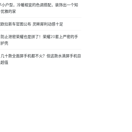
0平小户型，冷暖相宜的色调搭配，装饰出一个知
、优雅的家
城欧拉新车官图公布 灵眸犀利动感十足
了防止泄密荣耀也是拼了！荣耀20套上严密的手
保护壳
了几十款全面屏手机都不火？但这款水滴屏手机目
很超值