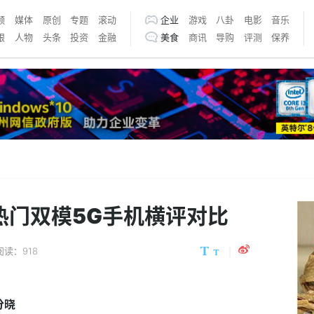
频
媒体
原创
专题
滚动
企业
游戏
八卦
电影
音乐
银
人物
头条
投资
金融
美食
商讯
导购
评测
保养
热门双模5G手机横评对比
阅读：918
分晓