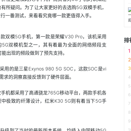
也有所疑问。为了让大家更好的去选购5G双模手机，
进行一番测试，来看看究竟哪一款更值得入手。
双模5G手机，第一款是荣耀V30 Pro，该机采用
排
发售的5G双模机型之一，其有着最为全面的网络频段支
可能出现的频段做到了预先支持。
采用的是三星Exynos 980 5G SOC，这款SOC是vi
费者需求的洞察直接反馈到了硬件层面。
 5G两款手机都采用了高通骁龙765G移动平台，两款手机各
G机型中极致的纤薄设计，红米K30 5G则有着当下5G手
升级到了当时的最新版本系统，均插入中国移动5G