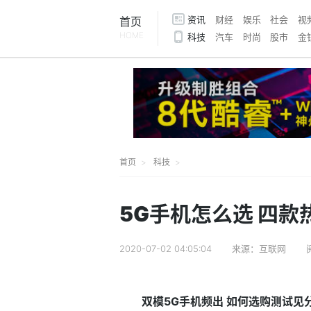
资讯
财经
娱乐
社会
视
首页
HOME
科技
汽车
时尚
股市
金
首页
科技
5G手机怎么选 四款
2020-07-02 04:05:04
来源：互联网
双模5G手机频出 如何选购测试见