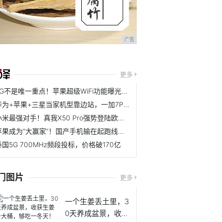
广告
更多
5G不是唯一重点！苹果超级WiFi功能曝光，iPhone12从此再无缺点
华为+苹果+三星当家机型靠边站，一加7Pro才是年度最佳
小米最强对手！真我X50 Pro强势登陆欧洲，5G旗舰市场再添新标杆
苹果成为“大赢家”！国产手机输在起跑线上，iPhone逆势增长
泰国5G 700MHz频段投标，价格破170亿
门图片
更多
一个生姜丢土里，3
0天养成盆景，收获