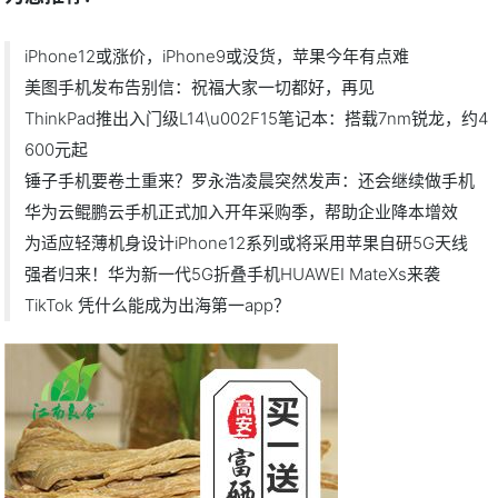
iPhone12或涨价，iPhone9或没货，苹果今年有点难
美图手机发布告别信：祝福大家一切都好，再见
ThinkPad推出入门级L14\u002F15笔记本：搭载7nm锐龙，约4
600元起
锤子手机要卷土重来？罗永浩凌晨突然发声：还会继续做手机
华为云鲲鹏云手机正式加入开年采购季，帮助企业降本增效
为适应轻薄机身设计iPhone12系列或将采用苹果自研5G天线
强者归来！华为新一代5G折叠手机HUAWEI MateXs来袭
TikTok 凭什么能成为出海第一app？