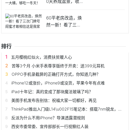
0天养成盆景，收获
生姜
60平老房改造，焕
然一新！看了三次
门牌号
排行
五月樱桃红似火，消费扶贫暖人心
苦等3个月 小米手表尊享版终于开卖：送399元耳机
OPPO手机录截屏的正确打开方式，你知道几种？
iPhone12或涨价，iPhone9或没货，苹果今年有点难
iPad十年记：真的变成了那块魔法玻璃了吗？
美图手机发布告别信：祝福大家一切都好，再见
ThinkPad推出入门级L14\u002F15笔记本：搭载7nm锐龙，约4600元起
反派为什么不用iPhone？导演透露潜规则
西安市委常委、宣传部部长一行视察红人装