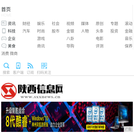
首页
HOME
资讯
财经
娱乐
社会
视频
媒体
原创
专题
滚动
科技
汽车
时尚
股市
金银
人物
头条
投资
金融
企业
游戏
八卦
电影
音乐
美食
商讯
导购
评测
保养
消费
微商
搜索
客户端
订阅
扫码关注
广告