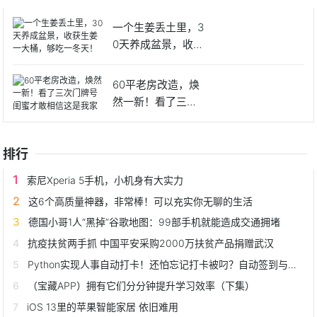
一个生姜丢土里，3
0天养成盆景，收获
生姜
60平老房改造，焕
然一新！看了三次
门牌号
排行
索尼Xperia 5手机，小机身有大实力
这6个高质量神器，非常棒！可以充实你无聊的生活
德国小哥1人“黑掉”谷歌地图：99部手机就能造成交通拥堵
抗疫扶贫两手抓 中国平安采购2000万扶贫产品捐赠武汉
Python实现人事自动打卡！还怕忘记打卡被叼？自动签到与签退
（宝藏APP）拥有它们分分钟提升学习效率（下集）
iOS 13里的苹果智能家居 依旧难用