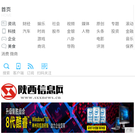
首页
HOME
资讯
财经
娱乐
社会
视频
媒体
原创
专题
滚动
科技
汽车
时尚
股市
金银
人物
头条
投资
金融
企业
游戏
八卦
电影
音乐
美食
商讯
导购
评测
保养
消费
微商
搜索
客户端
订阅
扫码关注
广告