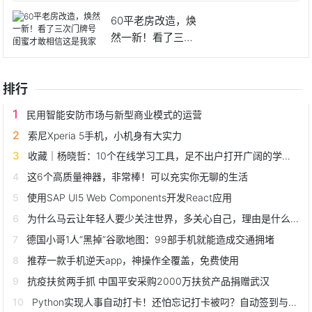
60平老房改造，焕
然一新！看了三次
门牌号
排行
民用智能安防市场与新型商业模式的运营
索尼Xperia 5手机，小机身有大实力
收藏｜杨晓哲：10个在线学习工具，足不出户打开广阔的学习天地
这6个高质量神器，非常棒！可以充实你无聊的生活
使用SAP UI5 Web Components开发React应用
为什么马云让年轻人要少关注世界，多关心自己，理由是什么？
德国小哥1人“黑掉”谷歌地图：99部手机就能造成交通拥堵
推荐一款手机逆天app，神操作全覆盖，免费使用
抗疫扶贫两手抓 中国平安采购2000万扶贫产品捐赠武汉
Python实现人事自动打卡！还怕忘记打卡被叼？自动签到与签退