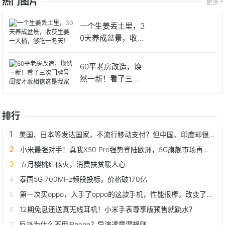
热门图片
更多
一个生姜丢土里，3
0天养成盆景，收获
生姜
60平老房改造，焕
然一新！看了三次
门牌号
排行
美国、日本等发达国家，不流行移动支付？但中国、印度却很流行？
小米最强对手！真我X50 Pro强势登陆欧洲，5G旗舰市场再添新标杆
五月樱桃红似火，消费扶贫暖人心
泰国5G 700MHz频段投标，价格破170亿
第一次买oppo，入手了oppo的这款手机，性能很棒，改变了我的看法
12期免息还送真无线耳机！小米手表尊享版预售就跳水？
反派为什么不用iPhone？导演透露潜规则