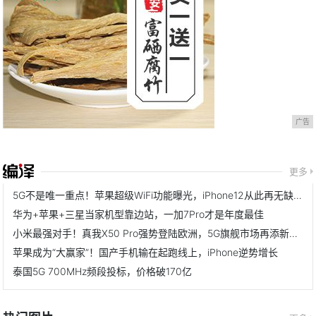
广告
更多
5G不是唯一重点！苹果超级WiFi功能曝光，iPhone12从此再无缺点
华为+苹果+三星当家机型靠边站，一加7Pro才是年度最佳
小米最强对手！真我X50 Pro强势登陆欧洲，5G旗舰市场再添新标杆
苹果成为“大赢家”！国产手机输在起跑线上，iPhone逆势增长
泰国5G 700MHz频段投标，价格破170亿