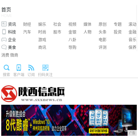
首页
HOME
资讯
财经
娱乐
社会
视频
媒体
原创
专题
滚动
科技
汽车
时尚
股市
金银
人物
头条
投资
金融
企业
游戏
八卦
电影
音乐
美食
商讯
导购
评测
保养
消费
微商
搜索
客户端
订阅
扫码关注
广告