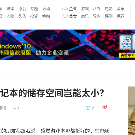
频
媒体
原创
专题
滚动
企业
游戏
八卦
电影
音乐
银
人物
头条
投资
金融
美食
商讯
导购
评测
保养
笔记本的储存空间岂能太小？
阅读：1643
视频博主的朋友都跟我说，感觉游戏本哪都挺好的，性能够