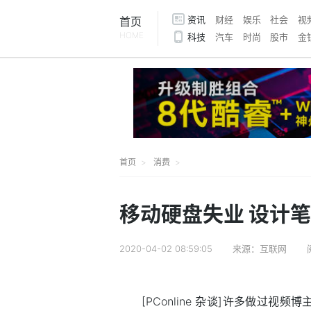
资讯
财经
娱乐
社会
视
首页
HOME
科技
汽车
时尚
股市
金
首页
消费
移动硬盘失业 设计
2020-04-02 08:59:05
来源：互联网
[PConline 杂谈]许多做过