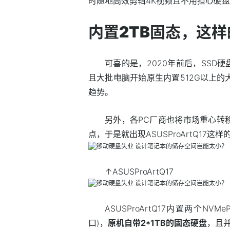
时随地高效剪辑4K视频且不用担心硬
内置2TB固态，这
可喜的是，2020年前后，SSD硬
且大批电脑开始原生内置512G以上的
趋势。
另外，各PC厂商也将市场重心转
点，于是就出现ASUSProArtQ17这
↑ASUSProArtQ17
ASUSProArtQ17内置两个NVM
口)，
原机
自带
2*1TB的固态硬盘
，且并