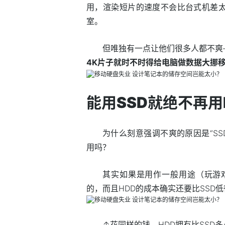
用，渲染短片的速度不会比台式机差
室。
但唯独有一点让他们很多人都不爽
4K片子
就
时不时得给电脑做
数据
大挪
能用SSD就绝不再用
为什么刻意强调不爽的原因是“SS
用吗？
其实如果是用作一般用途（玩游
的，而且HDD的成本确实还要比SSD
↑花同样的钱，HDD拥有比SSD多