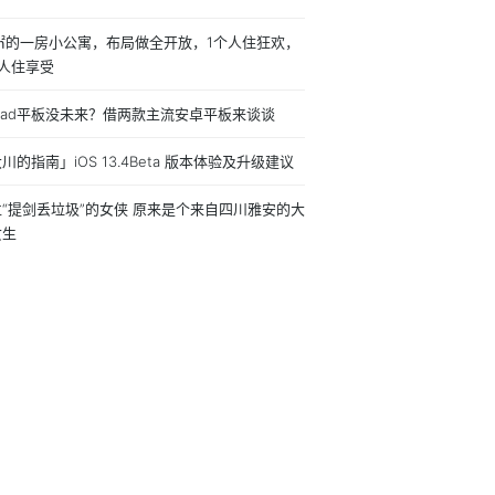
0㎡的一房小公寓，布局做全开放，1个人住狂欢，
个人住享受
Pad平板没未来？借两款主流安卓平板来谈谈
川的指南」iOS 13.4Beta 版本体验及升级建议
“提剑丢垃圾”的女侠 原来是个来自四川雅安的大
女生