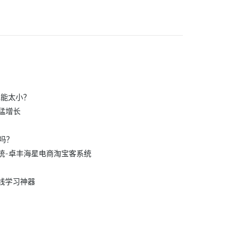
岂能太小？
迅猛增长
吗？
系统-卓丰海星电商淘宝客系统
在线学习神器