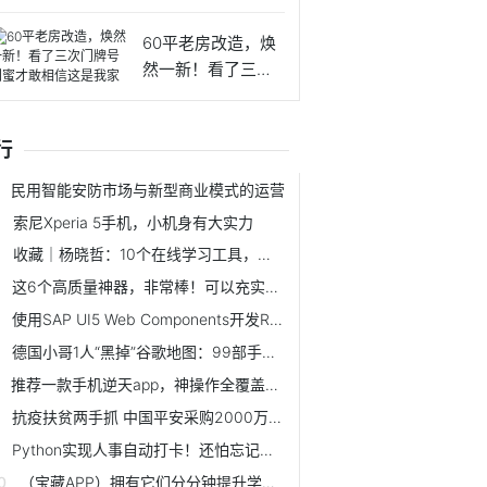
生姜
60平老房改造，焕
然一新！看了三次
门牌号
行
民用智能安防市场与新型商业模式的运营
索尼Xperia 5手机，小机身有大实力
收藏｜杨晓哲：10个在线学习工具，足不出户打开广阔的学习天地
这6个高质量神器，非常棒！可以充实你无聊的生活
使用SAP UI5 Web Components开发React应用
德国小哥1人“黑掉”谷歌地图：99部手机就能造成交通拥堵
推荐一款手机逆天app，神操作全覆盖，免费使用
抗疫扶贫两手抓 中国平安采购2000万扶贫产品捐赠武汉
Python实现人事自动打卡！还怕忘记打卡被叼？自动签到与签退
（宝藏APP）拥有它们分分钟提升学习效率（下集）