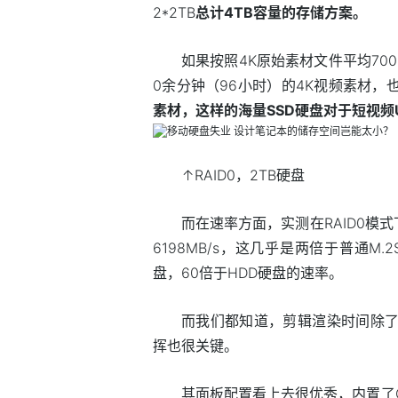
2*2TB
总计4TB容量的存储方案。
如果按照4K原始素材文件平均700
0余分钟（96小时）的4K视频素材，
素材
，这样的海量SSD硬盘对于短视频
↑RAID0，2TB硬盘
而在速率方面，实测在RAID0模
6198MB/s，这几乎是两倍于普通M.
盘，60倍于HDD硬盘的速率。
而我们都知道，剪辑渲染时间除了
挥也很关键。
其面板配置看上去很优秀，内置了Qua