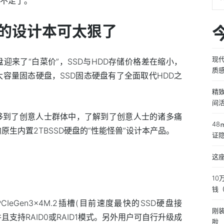
盘不足了。
样的设计本可太狠了
现
盘迎来了“白菜价”，SSD与HDD存储价格差在缩小，
质
大容量固态硬盘，SSD固态硬盘有了全面取代HDD之
精
间
移到了创意人士群体中，了解到了创意人士的诸多痛
4
样的原生内置2TBSSD硬盘的“性能怪兽”设计本产品。
证
这
1
钱
ePCIeGen3x4M.2插槽(目前速度最快的SSD硬盘接
刚
且支持RAID0或RAID1模式。另外用户可自行升级成
啦