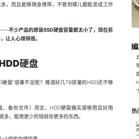
太多，而且能够随身携带，不管到哪儿都能变成工作
——
不少产品的
原装
SSD
硬盘容量
都
太小了，
现在剪
移
，
让人
心烦得很
。
HDD硬盘
D硬盘”容量不足呢？难道好几TB容量的HDD还不够
戏、备份文件）而言，HDD硬盘确实是够用且好用
热
低很多，能用更少的钱就存更多的东西。
4~5倍的存储容量