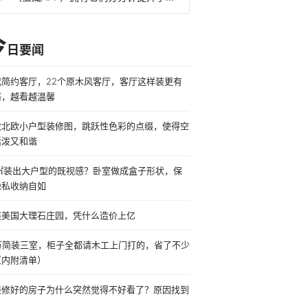
今
日要闻
代简约客厅，22个原木风客厅，客厅这样装更有
感，越看越温馨
致北欧小户型装修图，跳跃性色彩的点缀，使得空
活泼又和谐
8㎡装出大户型的既视感？卧室做成盒子形状，保
隐私收纳自如
座美国大理石庄园，凭什么造价上亿
0万简装三室，柜子全都请木工上门打的，省了不少
（内附清单）
装修好的房子为什么突然觉得不好看了？原因找到