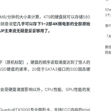
5
2
MB/分钟的大小来计算，4TB的硬盘就可以存储580
也就是说
它几乎可以存下1~2部4K微电影的全部原始
非i
UP主来说无疑是妥妥够用了。
「大
那位
四
式下（原机标配），硬盘的顺序读取速度达到了惊人的
2SSD硬盘的速率，20倍于SATA3接口的SSD固态硬
会受硬盘速度影响以外，CPU性能、GPU性能的发
droRTX3000专业图形卡，支持ECC内存的Intel